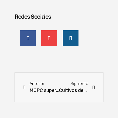
Redes Sociales
Anterior
Siguiente
MOPC supera el promedio histórico de ejecución presupuestaria en 2024
Cultivos de soja dependen de lluvias generalizadas para mantener su productividad