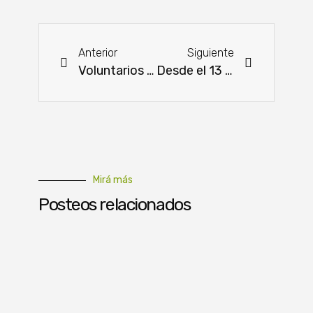
Anterior
Siguiente
Voluntarios de Equifax se capacitan para impulsar la décima edición del programa “Economía para el Éxito”
Desde el 13 de agosto, expertos internacionales se reúnen en Naranjal por la canola
Mirá más
Posteos relacionados