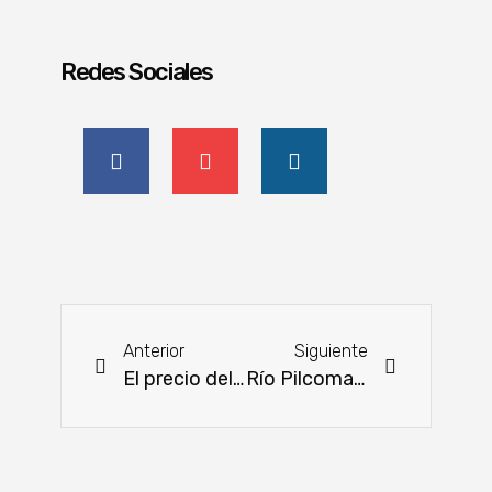
Redes Sociales
Anterior
Siguiente
El precio del tomate sube por falta de importaciones, aseguran
Río Pilcomayo: repunte del caudal asegura abastecimiento en la embocadura