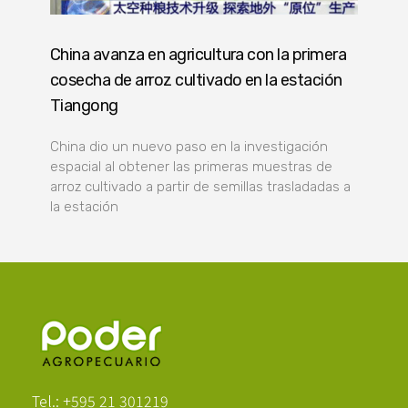
China avanza en agricultura con la primera
cosecha de arroz cultivado en la estación
Tiangong
China dio un nuevo paso en la investigación
espacial al obtener las primeras muestras de
arroz cultivado a partir de semillas trasladadas a
la estación
Poder Agropecuario
Tel.: +595 21 301219