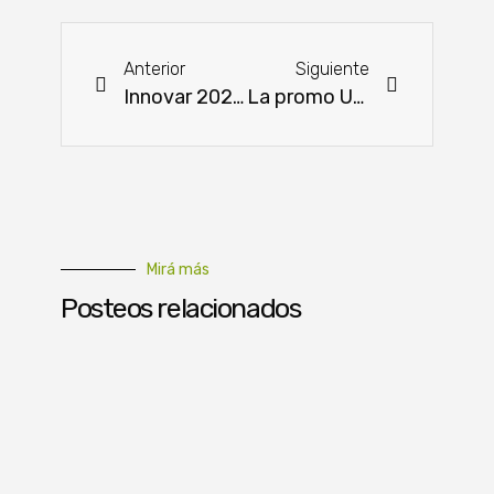
Anterior
Siguiente
Innovar 2025: impulsando el campo, impulsando a Paraguay
La promo Universitaria que te lleva al Caribe ¡ya tiene ganadores!
Mirá más
Posteos relacionados