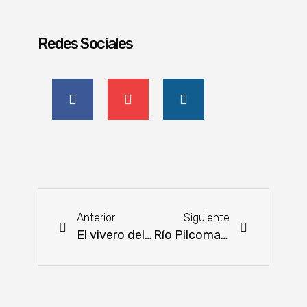
Redes Sociales
Anterior
Siguiente
El vivero del INFONA invita a apreciar sus especies forestales
Río Pilcomayo ingresa con buen caudal por la embocadura