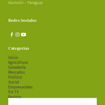
Asunción – Paraguay
Redes Sociales
Categorías
Inicio
Agricultura
Ganadería
Mercados
Política
Social
Empresariales
P.A TV
Revista
Radio