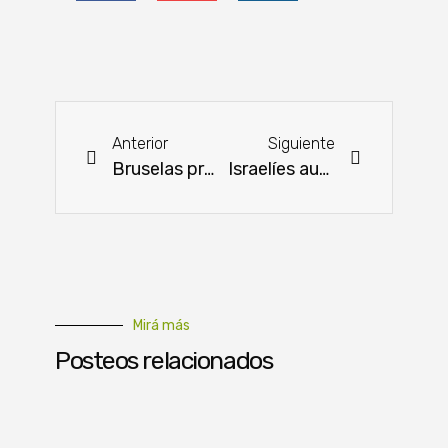
Anterior
Siguiente
Bruselas propone elevar los aranceles a la importación de trigo ruso
Israelíes auditan frigoríficos
Mirá más
Posteos relacionados