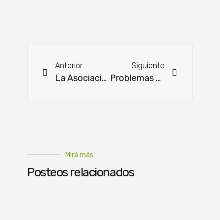
Anterior
Siguiente
La Asociación de Belmont Red realizó su Asamblea General Ordinaria
Problemas en la navegación siguen impactando en los envíos de soja
Mirá más
Posteos relacionados