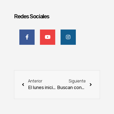
Redes Sociales
Anterior
Siguiente
El lunes inicia la vacunación contra la fiebre aftosa y brucelosis bovina
Buscan consolidar inversiones para la producción de hidrógeno y amoniaco verde en el país