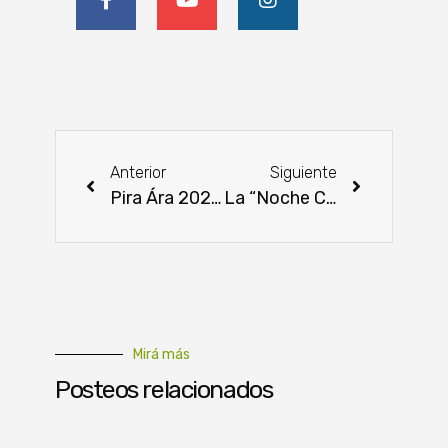
Anterior
Siguiente
Pira Ára 2025: Ñeembucú presentó su festival en la Expo Paraguay
La “Noche CAH” destacó el trabajo del campo y la inclusión financiera
Mirá más
Posteos relacionados