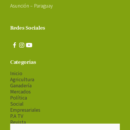
Asunción – Paraguay
Redes Sociales
Categorías
Inicio
Agricultura
Ganadería
Mercados
Política
Social
Empresariales
P.A TV
Revista
Radio