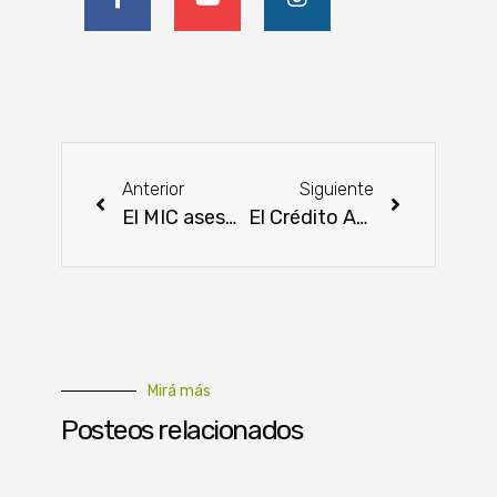
Anterior
Siguiente
El MIC asesoró financieramente entre 2021 y 2022 a 134 mipymes que adquirieron créditos
El Crédito Agrícola de Habilitación inauguró local propio en Mayor Otaño
Mirá más
Posteos relacionados