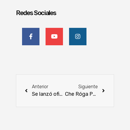
Redes Sociales
Anterior
Siguiente
Se lanzó oficialmente el XXIII CILA, la cumbre ibero-latinoamericana del asfalto que se celebrará en Asunción
Che Róga Porã concreta nueva entrega de vivienda en la ciudad de Areguá