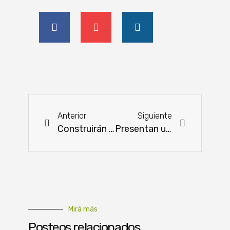
Anterior
Siguiente
Construirán la primera planta de aceite de soja en el Chaco
Presentan un súper deportivo de colección: Audi R8 Legende
Mirá más
Posteos relacionados