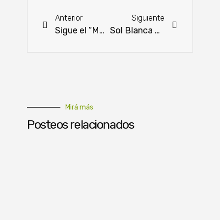
Anterior
Siguiente
Sigue el “MAG – Delivery de la Frutilla” para entrega en Asunción y Gran Asunción
Sol Blanca presentó oficialmente su «Escuela Móvil»
Mirá más
Posteos relacionados