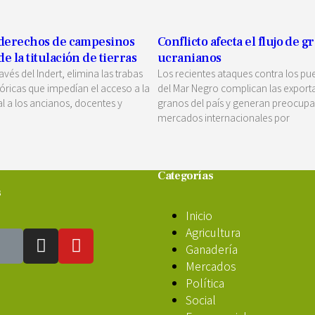
 derechos de campesinos
Conflicto afecta el flujo de g
 la titulación de tierras
ucranianos
avés del Indert, elimina las trabas
Los recientes ataques contra los pu
tóricas que impedían el acceso a la
del Mar Negro complican las export
l a los ancianos, docentes y
granos del país y generan preocupa
mercados internacionales por
Categorías
s
Inicio
Agricultura
Ganadería
Mercados
Política
Social