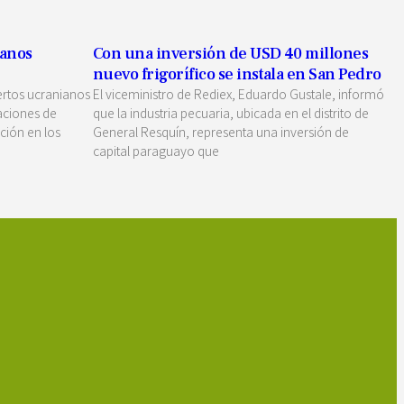
ranos
Con una inversión de USD 40 millones
nuevo frigorífico se instala en San Pedro
ertos ucranianos
El viceministro de Rediex, Eduardo Gustale, informó
aciones de
que la industria pecuaria, ubicada en el distrito de
ción en los
General Resquín, representa una inversión de
capital paraguayo que