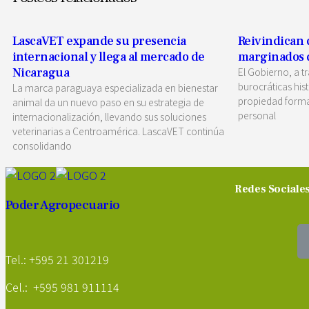
LascaVET expande su presencia
Reivindican
internacional y llega al mercado de
marginados de
Nicaragua
El Gobierno, a tr
burocráticas his
La marca paraguaya especializada en bienestar
propiedad forma
animal da un nuevo paso en su estrategia de
personal
internacionalización, llevando sus soluciones
veterinarias a Centroamérica. LascaVET continúa
consolidando
Redes Sociale
Poder Agropecuario
Tel.: +595 21 301219
Cel.: +595 981 911114