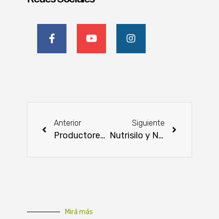
Anterior
Siguiente
Productores de Guairá comercializaron 8000 kilos de cebolla
Nutrisilo y Nutrivital impulsan intercambio técnico entre Paraguay y Brasil en producción lechera
Mirá más