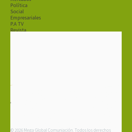
Política
Social
Empresariales
P.A TV
Revista
Radio
© 2026 Mega Global Comuniación. Todos los derechos