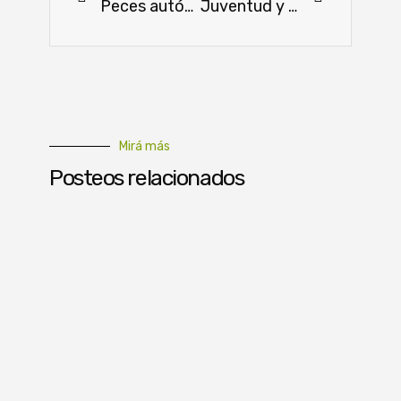
Peces autóctonos en el centro de una jornada educativa y cultural
Juventud y empresas comprometidas impulsan el futuro del agro en el Chaco
Mirá más
Posteos relacionados