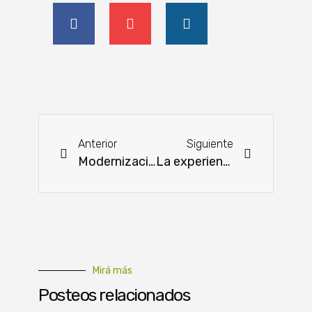
Anterior
Siguiente
Modernización de la educación agropecuaria: el impulso de la ITAIPU, el MAG y la UNOPS
La experiencia en el mercado nacional que inspira confianza en los productores pecuarios
Mirá más
Posteos relacionados