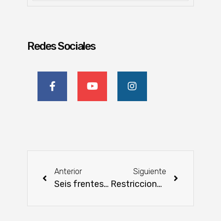
Redes Sociales
Anterior
Siguiente
Seis frentes de trabajo impulsan la transformación de la ruta D007 en Caaguazú
Restricciones a productos brasileños reavivan debate sanitario en el Mercosur y abren expectativa para Paraguay