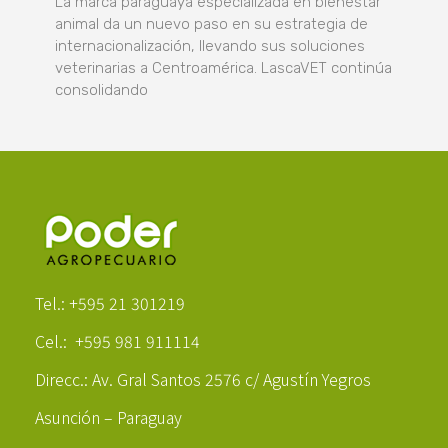
La marca paraguaya especializada en bienestar
animal da un nuevo paso en su estrategia de
internacionalización, llevando sus soluciones
veterinarias a Centroamérica. LascaVET continúa
consolidando
Poder Agropecuario
Tel.: +595 21 301219
Cel.: +595 981 911114
Direcc.: Av. Gral Santos 2576 c/ Agustín Yegros
Asunción – Paraguay