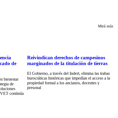
Mirá más
encia
Reivindican derechos de campesinos
rcado de
marginados de la titulación de tierras
El Gobierno, a través del Indert, elimina las trabas
burocráticas históricas que impedían el acceso a la
n bienestar
propiedad formal a los ancianos, docentes y
ategia de
personal
soluciones
caVET continúa