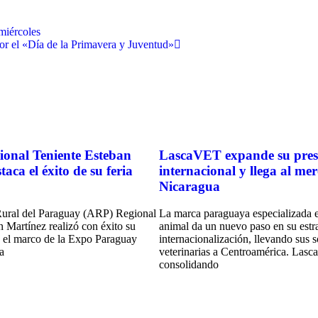
miércoles
or el «Día de la Primavera y Juventud»
onal Teniente Esteban
LascaVET expande su pres
aca el éxito de su feria
internacional y llega al me
Nicaragua
Rural del Paraguay (ARP) Regional
La marca paraguaya especializada e
 Martínez realizó con éxito su
animal da un nuevo paso en su estr
n el marco de la Expo Paraguay
internacionalización, llevando sus 
a
veterinarias a Centroamérica. Las
consolidando