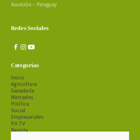
Asunción – Paraguay
Redes Sociales
Categorías
Inicio
Agricultura
Ganadería
Mercados
Política
Social
Empresariales
P.A TV
Revista
Radio