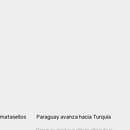
 matasellos
Paraguay avanza hacia Turquía
Paraguay inició la auditoría oficial de la