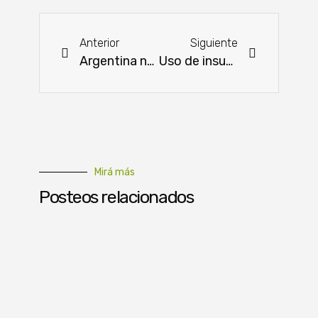
Anterior
Siguiente
Argentina notifica a la ONU su retiro de la OMS
Uso de insumos biológicos muestra resultados en parcela de soja zafriña en Alto Paraná
Mirá más
Posteos relacionados