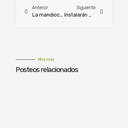
Anterior
Siguiente
La mandioca llega al consumo penitenciario
Instalarán mesas de protección social en 22 localidades del país
Mirá más
Posteos relacionados