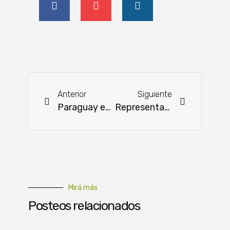
Anterior
Siguiente
Paraguay está como uno de los países con porcentaje más bajo de hambre
Representantes del Banco Mundial cumplirán misión técnica oficial en nuestro país para evaluar alcances del Proyecto PIMA
Mirá más
Posteos relacionados