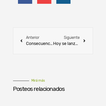
Anterior
Siguiente
Consecuencias de la sequía: menor producción y caída de ingresos
Hoy se lanzó el primer periodo de vacunación contra la fiebre aftosa y la brucelosis bovina
Mirá más
Posteos relacionados