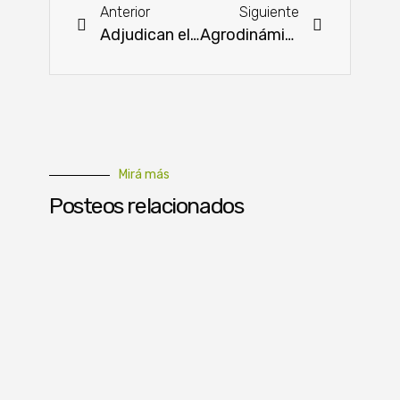
Anterior
Siguiente
Adjudican el dragado de mantenimiento de emergencia del río Paraná
Agrodinámica 2024: La fiesta del agro llega con una nueva edición
Mirá más
Posteos relacionados